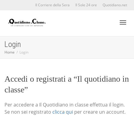
Il Corriere della Sera
Il Sole 24 ore
Quotidiano.net
Toggl
Login
Home
Login
naviga
Accedi o registrati a “Il quotidiano in
classe”
Per accedere a Il Quotidiano in classe effettua il login.
Se non sei registrato
clicca qui
per creare un account.