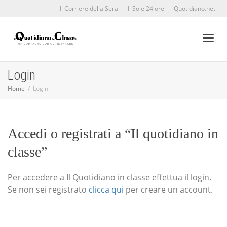
Il Corriere della Sera
Il Sole 24 ore
Quotidiano.net
Toggl
Login
Home
Login
naviga
Accedi o registrati a “Il quotidiano in
classe”
Per accedere a Il Quotidiano in classe effettua il login.
Se non sei registrato
clicca qui
per creare un account.