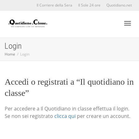
Il Corriere della Sera
Il Sole 24 ore
Quotidiano.net
Toggl
Login
Home
Login
naviga
Accedi o registrati a “Il quotidiano in
classe”
Per accedere a Il Quotidiano in classe effettua il login.
Se non sei registrato
clicca qui
per creare un account.