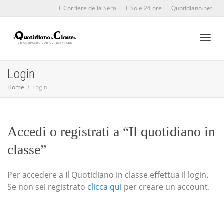
Il Corriere della Sera
Il Sole 24 ore
Quotidiano.net
Toggl
Login
Home
Login
naviga
Accedi o registrati a “Il quotidiano in
classe”
Per accedere a Il Quotidiano in classe effettua il login.
Se non sei registrato
clicca qui
per creare un account.