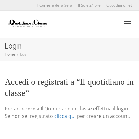
Il Corriere della Sera
Il Sole 24 ore
Quotidiano.net
Toggl
Login
Home
Login
naviga
Accedi o registrati a “Il quotidiano in
classe”
Per accedere a Il Quotidiano in classe effettua il login.
Se non sei registrato
clicca qui
per creare un account.