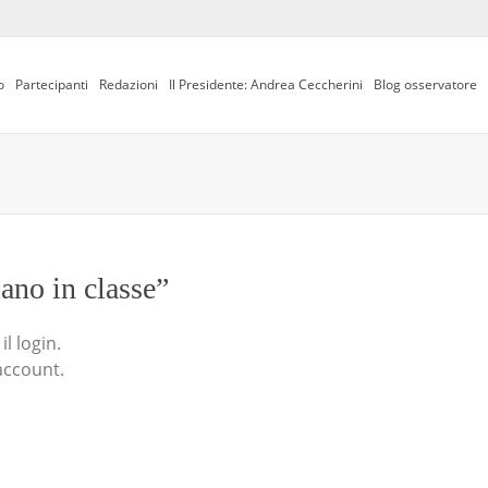
o
Partecipanti
Redazioni
Il Presidente: Andrea Ceccherini
Blog osservatore
iano in classe”
l login.
account.