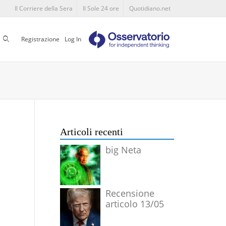
Il Corriere della Sera
Il Sole 24 ore
Quotidiano.net
Cerca
Registrazione
Log In
Articoli recenti
big Neta
Recensione
articolo 13/05