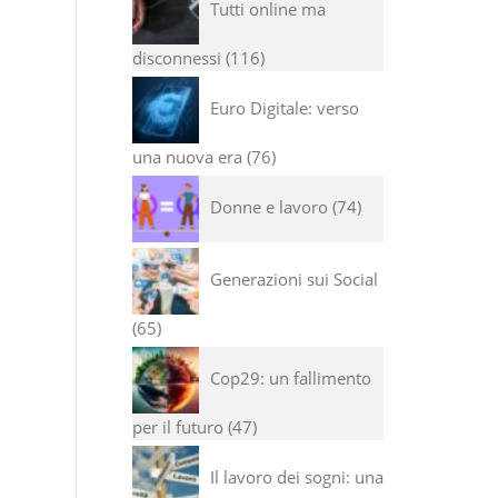
Tutti online ma
disconnessi
116
Euro Digitale: verso
una nuova era
76
Donne e lavoro
74
Generazioni sui Social
65
Cop29: un fallimento
per il futuro
47
Il lavoro dei sogni: una