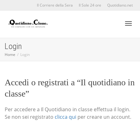
Il Corriere della Sera
Il Sole 24 ore
Quotidiano.net
Toggl
Login
Home
Login
naviga
Accedi o registrati a “Il quotidiano in
classe”
Per accedere a Il Quotidiano in classe effettua il login.
Se non sei registrato
clicca qui
per creare un account.