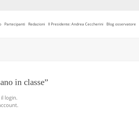
o
Partecipanti
Redazioni
Il Presidente: Andrea Ceccherini
Blog osservatore
iano in classe”
l login.
account.