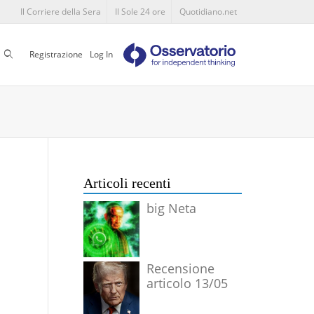
Il Corriere della Sera
Il Sole 24 ore
Quotidiano.net
Cerca
Registrazione
Log In
Articoli recenti
big Neta
Recensione
articolo 13/05