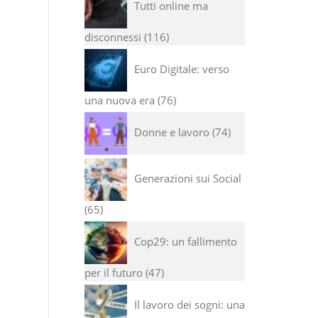
Tutti online ma
disconnessi
116
Euro Digitale: verso
una nuova era
76
Donne e lavoro
74
Generazioni sui Social
65
Cop29: un fallimento
per il futuro
47
Il lavoro dei sogni: una