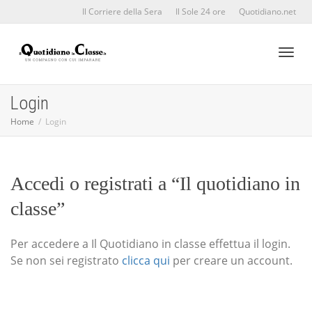
Il Corriere della Sera
Il Sole 24 ore
Quotidiano.net
Toggl
Login
Home
Login
naviga
Accedi o registrati a “Il quotidiano in
classe”
Per accedere a Il Quotidiano in classe effettua il login.
Se non sei registrato
clicca qui
per creare un account.