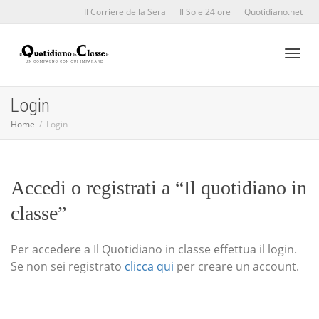
Il Corriere della Sera
Il Sole 24 ore
Quotidiano.net
Toggl
Login
Home
Login
naviga
Accedi o registrati a “Il quotidiano in
classe”
Per accedere a Il Quotidiano in classe effettua il login.
Se non sei registrato
clicca qui
per creare un account.