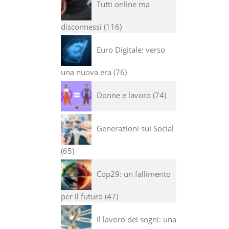
Tutti online ma
disconnessi
116
Euro Digitale: verso
una nuova era
76
Donne e lavoro
74
Generazioni sui Social
65
Cop29: un fallimento
per il futuro
47
Il lavoro dei sogni: una