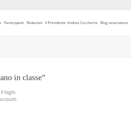
o
Partecipanti
Redazioni
Il Presidente: Andrea Ceccherini
Blog osservatore
iano in classe”
l login.
account.