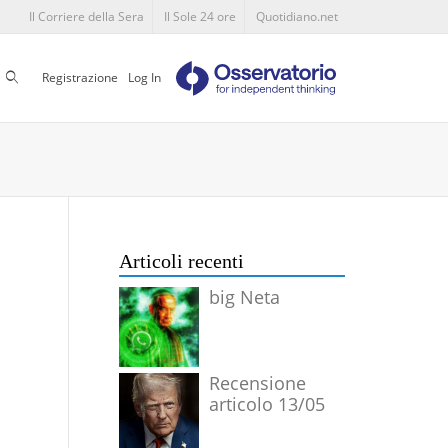
Il Corriere della Sera
Il Sole 24 ore
Quotidiano.net
Cerca
Registrazione
Log In
Articoli recenti
big Neta
Recensione
articolo 13/05