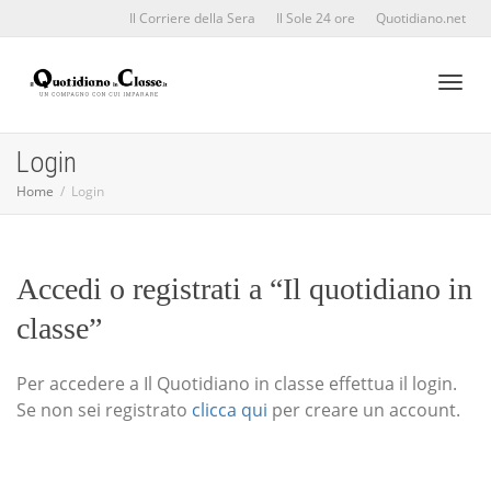
Il Corriere della Sera
Il Sole 24 ore
Quotidiano.net
Toggl
Login
Home
Login
naviga
Accedi o registrati a “Il quotidiano in
classe”
Per accedere a Il Quotidiano in classe effettua il login.
Se non sei registrato
clicca qui
per creare un account.