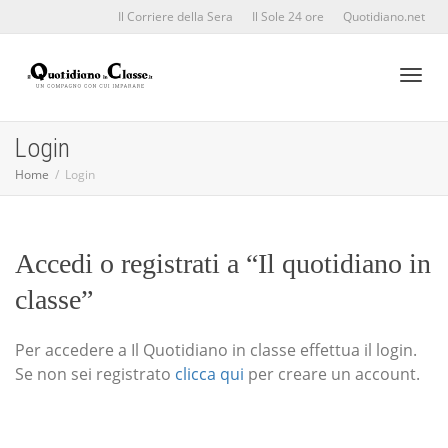
Il Corriere della Sera
Il Sole 24 ore
Quotidiano.net
Toggl
Login
Home
Login
naviga
Accedi o registrati a “Il quotidiano in
classe”
Per accedere a Il Quotidiano in classe effettua il login.
Se non sei registrato
clicca qui
per creare un account.