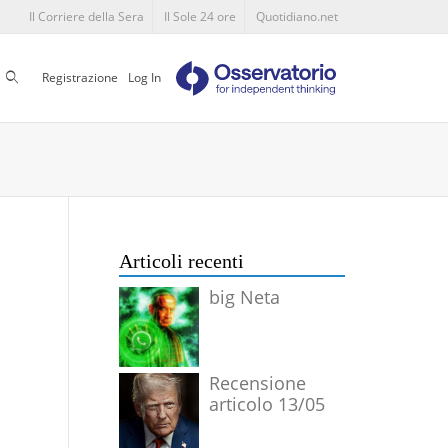
Il Corriere della Sera
Il Sole 24 ore
Quotidiano.net
Cerca
Registrazione
Log In
Articoli recenti
big Neta
Recensione
articolo 13/05