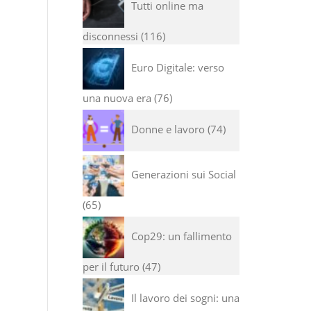
Tutti online ma
disconnessi
116
Euro Digitale: verso
una nuova era
76
Donne e lavoro
74
Generazioni sui Social
65
Cop29: un fallimento
per il futuro
47
Il lavoro dei sogni: una