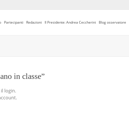
o
Partecipanti
Redazioni
Il Presidente: Andrea Ceccherini
Blog osservatore
iano in classe”
l login.
account.