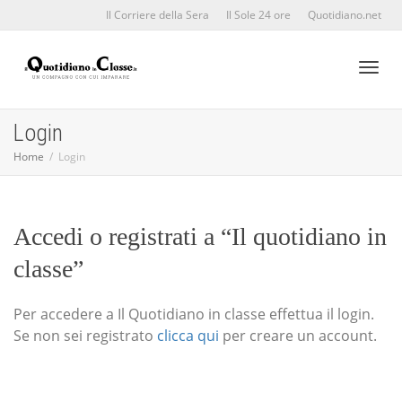
Il Corriere della Sera
Il Sole 24 ore
Quotidiano.net
Toggl
Login
Home
Login
naviga
Accedi o registrati a “Il quotidiano in
classe”
Per accedere a Il Quotidiano in classe effettua il login.
Se non sei registrato
clicca qui
per creare un account.