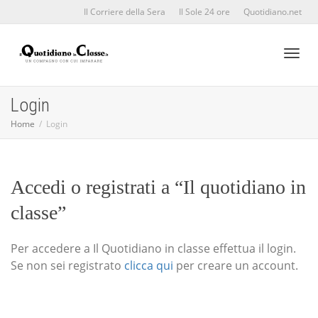
Il Corriere della Sera
Il Sole 24 ore
Quotidiano.net
Toggl
Login
Home
Login
naviga
Accedi o registrati a “Il quotidiano in
classe”
Per accedere a Il Quotidiano in classe effettua il login.
Se non sei registrato
clicca qui
per creare un account.