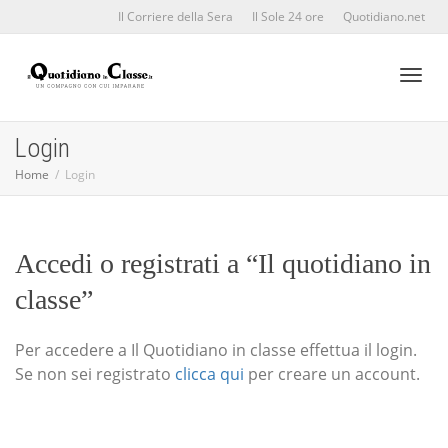
Il Corriere della Sera
Il Sole 24 ore
Quotidiano.net
Toggl
Login
Home
Login
naviga
Accedi o registrati a “Il quotidiano in
classe”
Per accedere a Il Quotidiano in classe effettua il login.
Se non sei registrato
clicca qui
per creare un account.