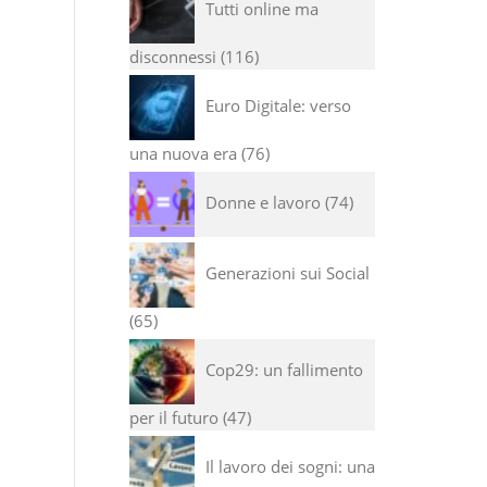
Tutti online ma
disconnessi
116
Euro Digitale: verso
una nuova era
76
Donne e lavoro
74
Generazioni sui Social
65
Cop29: un fallimento
per il futuro
47
Il lavoro dei sogni: una