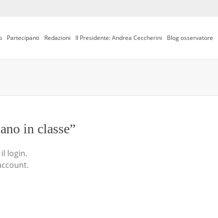
o
Partecipanti
Redazioni
Il Presidente: Andrea Ceccherini
Blog osservatore
iano in classe”
l login.
account.