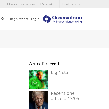
Il Corriere della Sera
Il Sole 24 ore
Quotidiano.net
Cerca
Registrazione
Log In
Articoli recenti
big Neta
Recensione
articolo 13/05