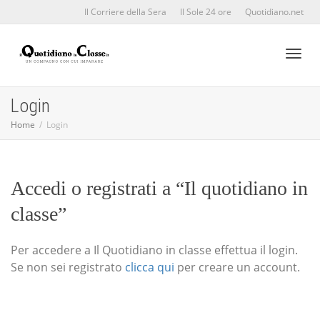
Il Corriere della Sera
Il Sole 24 ore
Quotidiano.net
Toggl
Login
Home
Login
naviga
Accedi o registrati a “Il quotidiano in
classe”
Per accedere a Il Quotidiano in classe effettua il login.
Se non sei registrato
clicca qui
per creare un account.