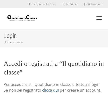
Il Corriere della Sera
Il Sole 24 ore
Quotidiano.net
Toggl
Login
Home
Login
naviga
Accedi o registrati a “Il quotidiano in
classe”
Per accedere a Il Quotidiano in classe effettua il login.
Se non sei registrato
clicca qui
per creare un account.