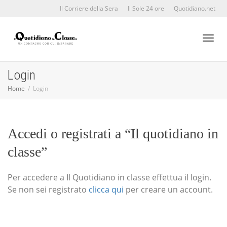
Il Corriere della Sera
Il Sole 24 ore
Quotidiano.net
Toggl
Login
Home
Login
naviga
Accedi o registrati a “Il quotidiano in
classe”
Per accedere a Il Quotidiano in classe effettua il login.
Se non sei registrato
clicca qui
per creare un account.