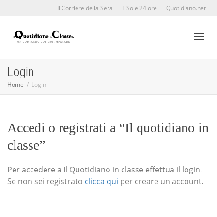
Il Corriere della Sera
Il Sole 24 ore
Quotidiano.net
Toggl
Login
Home
Login
naviga
Accedi o registrati a “Il quotidiano in
classe”
Per accedere a Il Quotidiano in classe effettua il login.
Se non sei registrato
clicca qui
per creare un account.