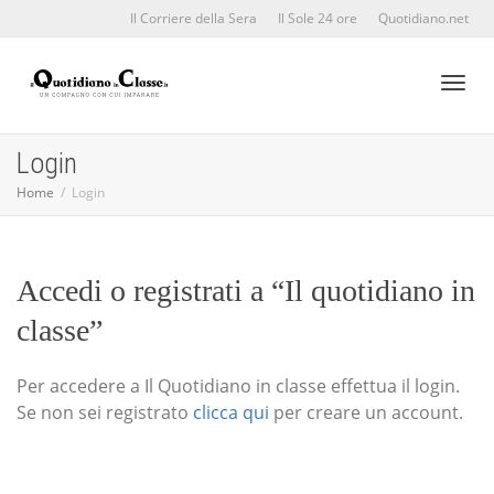
Il Corriere della Sera
Il Sole 24 ore
Quotidiano.net
Toggl
Login
Home
Login
naviga
Accedi o registrati a “Il quotidiano in
classe”
Per accedere a Il Quotidiano in classe effettua il login.
Se non sei registrato
clicca qui
per creare un account.