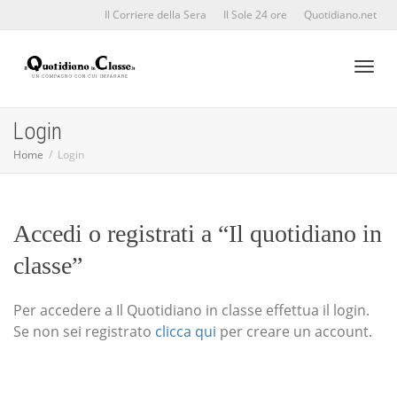
Il Corriere della Sera
Il Sole 24 ore
Quotidiano.net
Toggl
Login
Home
Login
naviga
Accedi o registrati a “Il quotidiano in
classe”
Per accedere a Il Quotidiano in classe effettua il login.
Se non sei registrato
clicca qui
per creare un account.