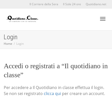
Il Corriere della Sera
Il Sole 24 ore
Quotidiano.net
Toggl
Login
Home
Login
naviga
Accedi o registrati a “Il quotidiano in
classe”
Per accedere a Il Quotidiano in classe effettua il login.
Se non sei registrato
clicca qui
per creare un account.