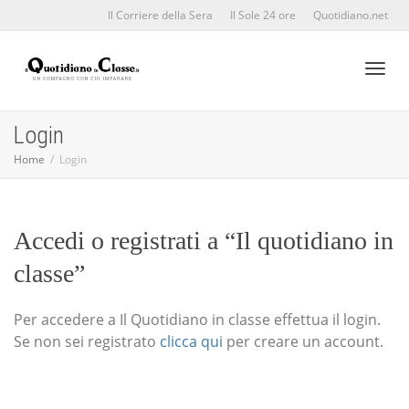
Il Corriere della Sera
Il Sole 24 ore
Quotidiano.net
Toggl
Login
Home
Login
naviga
Accedi o registrati a “Il quotidiano in
classe”
Per accedere a Il Quotidiano in classe effettua il login.
Se non sei registrato
clicca qui
per creare un account.