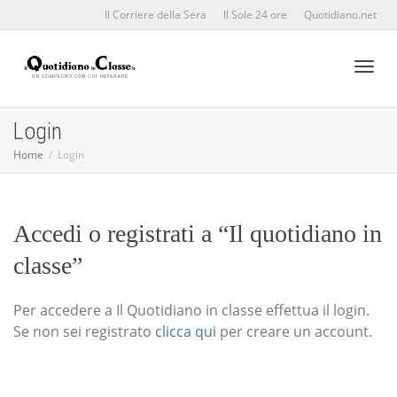
Il Corriere della Sera
Il Sole 24 ore
Quotidiano.net
Toggl
Login
Home
Login
naviga
Accedi o registrati a “Il quotidiano in
classe”
Per accedere a Il Quotidiano in classe effettua il login.
Se non sei registrato
clicca qui
per creare un account.