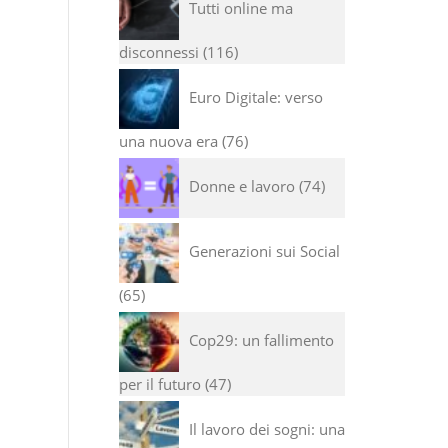
Tutti online ma
disconnessi
116
Euro Digitale: verso
una nuova era
76
Donne e lavoro
74
Generazioni sui Social
65
Cop29: un fallimento
per il futuro
47
Il lavoro dei sogni: una