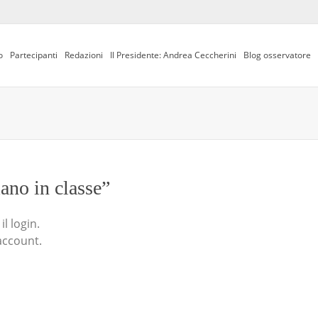
o
Partecipanti
Redazioni
Il Presidente: Andrea Ceccherini
Blog osservatore
iano in classe”
l login.
account.