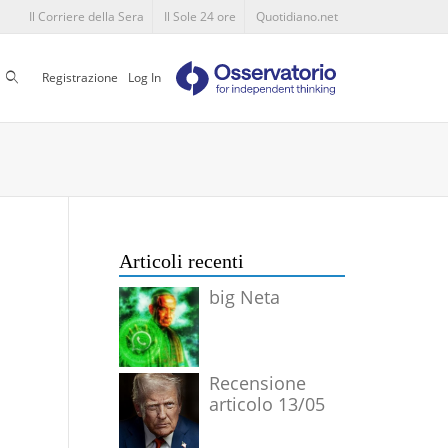
Il Corriere della Sera
Il Sole 24 ore
Quotidiano.net
Cerca
Registrazione
Log In
Articoli recenti
big Neta
Recensione
articolo 13/05