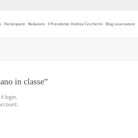
o
Partecipanti
Redazioni
Il Presidente: Andrea Ceccherini
Blog osservatore
iano in classe”
l login.
account.