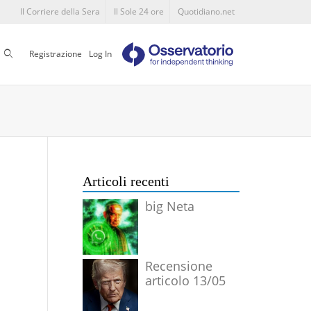
Il Corriere della Sera
Il Sole 24 ore
Quotidiano.net
Cerca
Registrazione
Log In
Articoli recenti
big Neta
Recensione
articolo 13/05