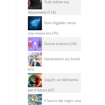
Tutti online ma
disconnessi
116
Euro Digitale: verso
una nuova era
76
Donne e lavoro
74
Generazioni sui Social
65
Cop29: un fallimento
per il futuro
47
Il lavoro dei sogni: una