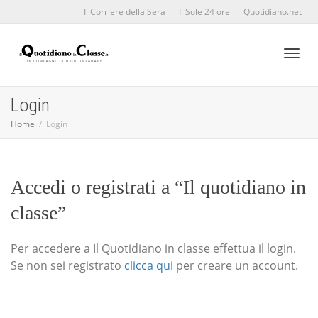
Il Corriere della Sera
Il Sole 24 ore
Quotidiano.net
Toggl
Login
Home
Login
naviga
Accedi o registrati a “Il quotidiano in
classe”
Per accedere a Il Quotidiano in classe effettua il login.
Se non sei registrato
clicca qui
per creare un account.