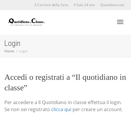
Il Corriere della Sera
Il Sole 24 ore
Quotidiano.net
Toggl
Login
Home
Login
naviga
Accedi o registrati a “Il quotidiano in
classe”
Per accedere a Il Quotidiano in classe effettua il login.
Se non sei registrato
clicca qui
per creare un account.