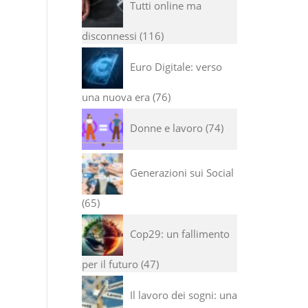
Tutti online ma
disconnessi
116
Euro Digitale: verso
una nuova era
76
Donne e lavoro
74
Generazioni sui Social
65
Cop29: un fallimento
per il futuro
47
Il lavoro dei sogni: una