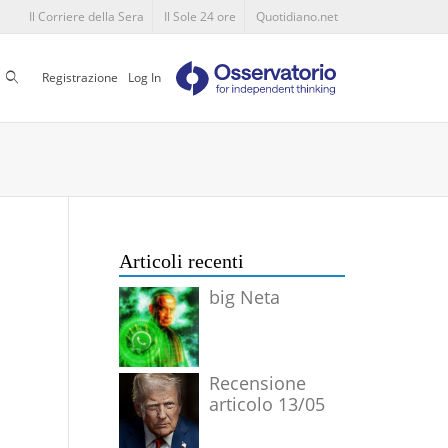
Il Corriere della Sera
Il Sole 24 ore
Quotidiano.net
Cerca
Registrazione
Log In
Articoli recenti
big Neta
Recensione
articolo 13/05