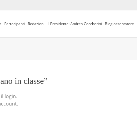
o
Partecipanti
Redazioni
Il Presidente: Andrea Ceccherini
Blog osservatore
iano in classe”
l login.
account.