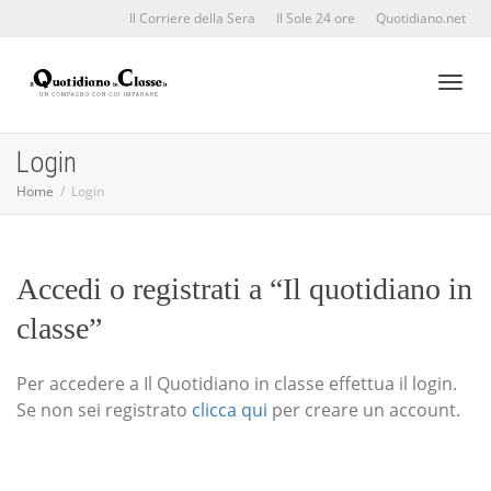
Il Corriere della Sera
Il Sole 24 ore
Quotidiano.net
Toggl
Login
Home
Login
naviga
Accedi o registrati a “Il quotidiano in
classe”
Per accedere a Il Quotidiano in classe effettua il login.
Se non sei registrato
clicca qui
per creare un account.