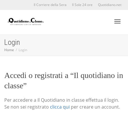
Il Corriere della Sera
Il Sole 24 ore
Quotidiano.net
Toggl
Login
Home
Login
naviga
Accedi o registrati a “Il quotidiano in
classe”
Per accedere a Il Quotidiano in classe effettua il login.
Se non sei registrato
clicca qui
per creare un account.