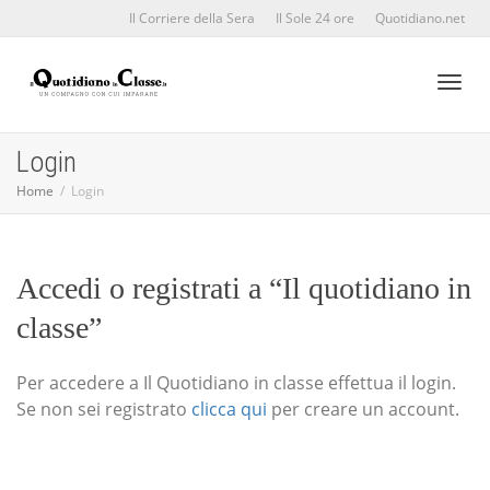
Il Corriere della Sera
Il Sole 24 ore
Quotidiano.net
Toggl
Login
Home
Login
naviga
Accedi o registrati a “Il quotidiano in
classe”
Per accedere a Il Quotidiano in classe effettua il login.
Se non sei registrato
clicca qui
per creare un account.