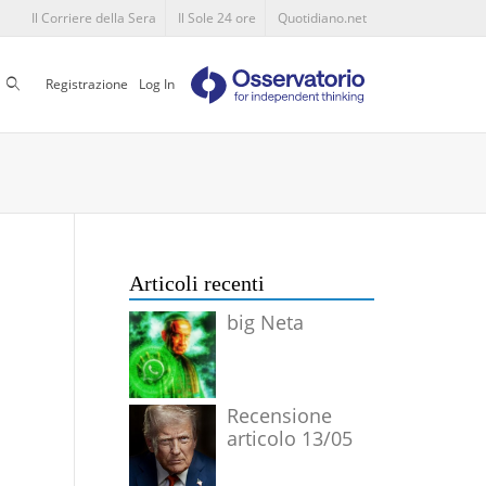
Il Corriere della Sera
Il Sole 24 ore
Quotidiano.net
Cerca
Registrazione
Log In
Articoli recenti
big Neta
Recensione
articolo 13/05