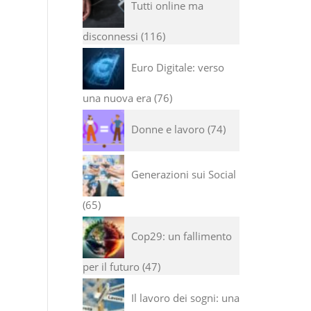
Tutti online ma
disconnessi
116
Euro Digitale: verso
una nuova era
76
Donne e lavoro
74
Generazioni sui Social
65
Cop29: un fallimento
per il futuro
47
Il lavoro dei sogni: una