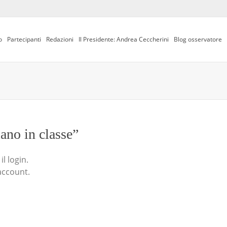
o
Partecipanti
Redazioni
Il Presidente: Andrea Ceccherini
Blog osservatore
iano in classe”
l login.
account.