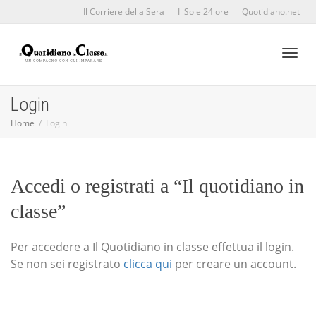
Il Corriere della Sera
Il Sole 24 ore
Quotidiano.net
Toggl
Login
Home
Login
naviga
Accedi o registrati a “Il quotidiano in
classe”
Per accedere a Il Quotidiano in classe effettua il login.
Se non sei registrato
clicca qui
per creare un account.