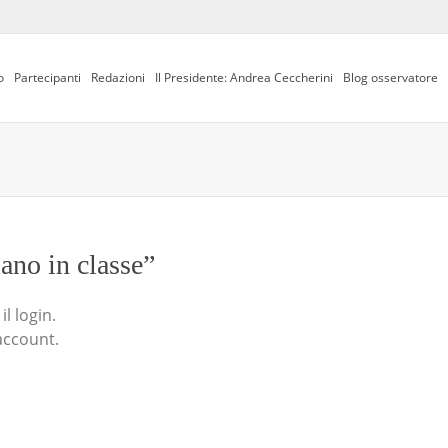
o
Partecipanti
Redazioni
Il Presidente: Andrea Ceccherini
Blog osservatore
iano in classe”
l login.
account.