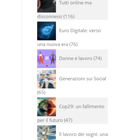
Tutti online ma
disconnessi
116
Euro Digitale: verso
una nuova era
76
Donne e lavoro
74
Generazioni sui Social
65
Cop29: un fallimento
per il futuro
47
Il lavoro dei sogni: una