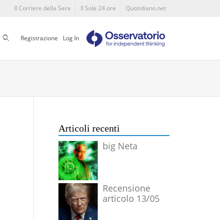
Il Corriere della Sera
Il Sole 24 ore
Quotidiano.net
Cerca
Registrazione
Log In
Articoli recenti
big Neta
Recensione
articolo 13/05