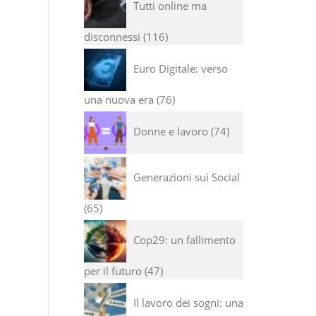
Tutti online ma
disconnessi
116
Euro Digitale: verso
una nuova era
76
Donne e lavoro
74
Generazioni sui Social
65
Cop29: un fallimento
per il futuro
47
Il lavoro dei sogni: una