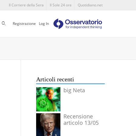
Il Corriere della Sera
Il Sole 24 ore
Quotidiano.net
Cerca
Registrazione
Log In
Articoli recenti
big Neta
Recensione
articolo 13/05