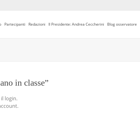
o
Partecipanti
Redazioni
Il Presidente: Andrea Ceccherini
Blog osservatore
iano in classe”
l login.
account.