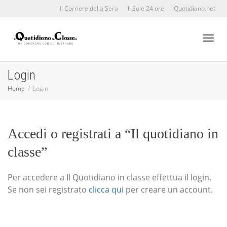
Il Corriere della Sera
Il Sole 24 ore
Quotidiano.net
Toggl
Login
Home
Login
naviga
Accedi o registrati a “Il quotidiano in
classe”
Per accedere a Il Quotidiano in classe effettua il login.
Se non sei registrato
clicca qui
per creare un account.