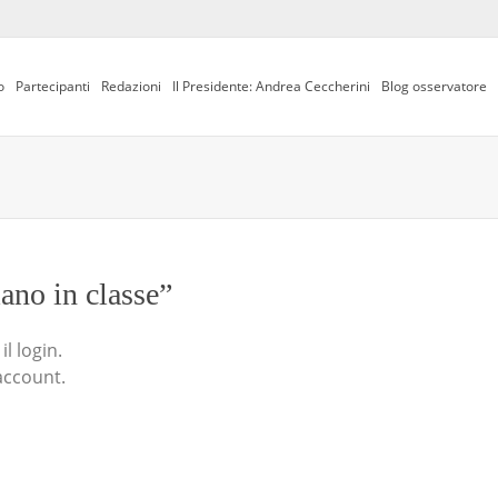
o
Partecipanti
Redazioni
Il Presidente: Andrea Ceccherini
Blog osservatore
iano in classe”
l login.
account.