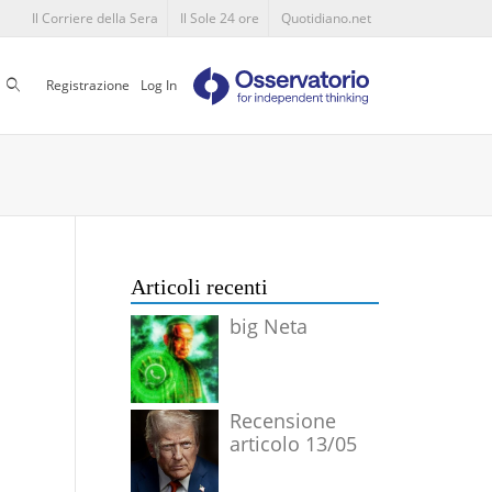
Il Corriere della Sera
Il Sole 24 ore
Quotidiano.net
Cerca
Registrazione
Log In
Articoli recenti
big Neta
Recensione
articolo 13/05