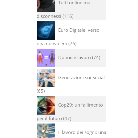
Tutti online ma
disconnessi
116
Euro Digitale: verso
una nuova era
76
Donne e lavoro
74
Generazioni sui Social
65
Cop29: un fallimento
per il futuro
47
Il lavoro dei sogni: una