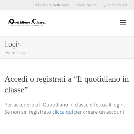
Il Corriere della Sera
Il Sole 24 ore
Quotidiano.net
Toggl
Login
Home
Login
naviga
Accedi o registrati a “Il quotidiano in
classe”
Per accedere a Il Quotidiano in classe effettua il login.
Se non sei registrato
clicca qui
per creare un account.