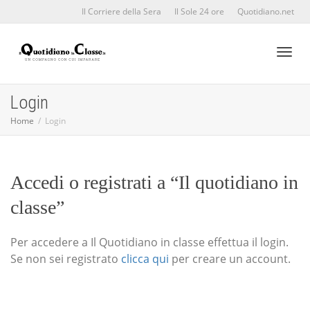
Il Corriere della Sera
Il Sole 24 ore
Quotidiano.net
Toggl
Login
Home
Login
naviga
Accedi o registrati a “Il quotidiano in
classe”
Per accedere a Il Quotidiano in classe effettua il login.
Se non sei registrato
clicca qui
per creare un account.