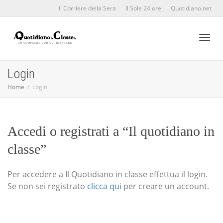
Il Corriere della Sera
Il Sole 24 ore
Quotidiano.net
Toggl
Login
Home
Login
naviga
Accedi o registrati a “Il quotidiano in
classe”
Per accedere a Il Quotidiano in classe effettua il login.
Se non sei registrato
clicca qui
per creare un account.