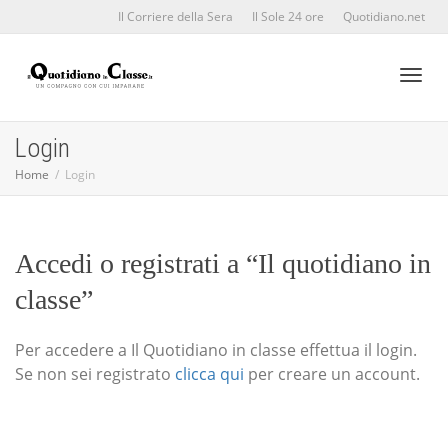
Il Corriere della Sera
Il Sole 24 ore
Quotidiano.net
Toggl
Login
Home
Login
naviga
Accedi o registrati a “Il quotidiano in
classe”
Per accedere a Il Quotidiano in classe effettua il login.
Se non sei registrato
clicca qui
per creare un account.