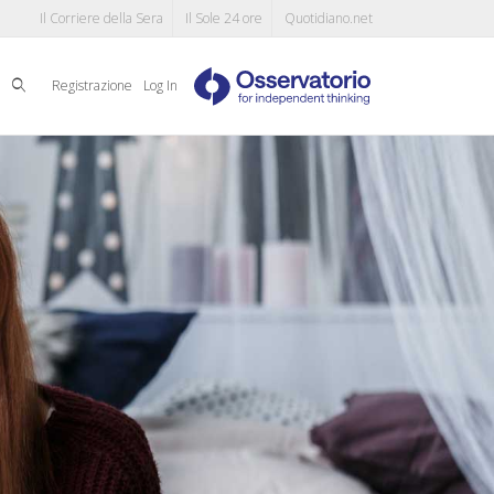
Il Corriere della Sera
Il Sole 24 ore
Quotidiano.net
Cerca
Registrazione
Log In