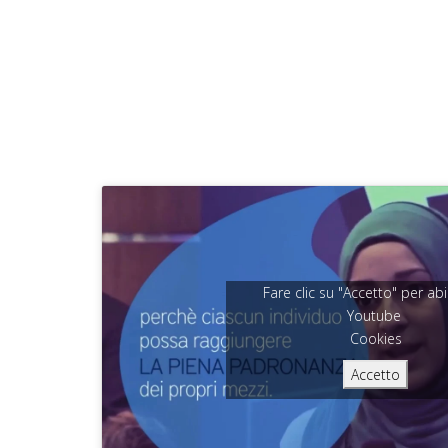
Fare clic su "Accetto" per abil
Youtube
Cookies
Accetto