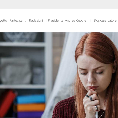
getto
Partecipanti
Redazioni
Il Presidente: Andrea Ceccherini
Blog osservatore