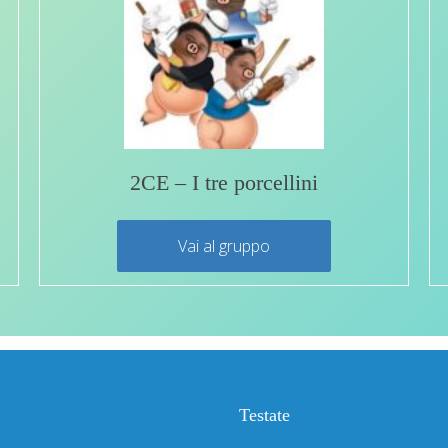
2CE – I tre porcellini
Vai al gruppo
Testate