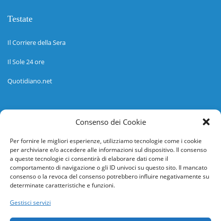
Testate
Il Corriere della Sera
Il Sole 24 ore
Quotidiano.net
Informazioni
Consenso dei Cookie
Regolamento
Per fornire le migliori esperienze, utilizziamo tecnologie come i cookie
per archiviare e/o accedere alle informazioni sul dispositivo. Il consenso
Help desk
a queste tecnologie ci consentirà di elaborare dati come il
comportamento di navigazione o gli ID univoci su questo sito. Il mancato
Guida rapida
consenso o la revoca del consenso potrebbero influire negativamente su
determinate caratteristiche e funzioni.
Richiesta di inserimento nuova scuola
Gestisci servizi
adesioni@osservatorionline.it