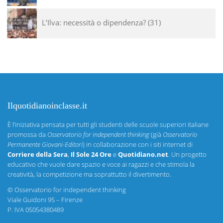
L’Ilva: necessità o dipendenza?
31
Ilquotidianoinclasse.it
È l’iniziativa pensata per tutti gli studenti delle scuole superiori italiane
promossa da
Osservatorio for independent thinking
(già
Osservatorio
Permanente Giovani-Editori
) in collaborazione con i siti internet di
Corriere della Sera
,
Il Sole 24 Ore
e
Quotidiano.net
. Un progetto
educativo che vuole dare spazio e voce ai ragazzi e che stimola la
creatività, la competizione ma soprattutto il divertimento.
©
Osservatorio for independent thinking
Viale Guidoni 95 – Firenze
P. IVA 05054380489