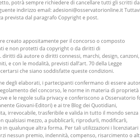
o, potrà sempre richiedere di cancellare tutti gli scritti da
 seguente indirizzo email: adesioni@osservatorionline.it Tuttav
za prevista dal paragrafo Copyright e post.
ssere creato appositamente per il concorso o composto
 e non protetti da copyright o da diritti di
s. diritti dà autore o diritti connessi, marchi, design, canzoni,
iti, e con le modalità, previsti dall’art. 70 della Legge
certarsi che siano soddisfatte queste condizioni.
ne degli elaborati, i partecipanti confermano di essere autor
l Regolamento del concorso, le norme in materia di proprietà
ltrove e le regole sulla privacy e conferiscono a Osservatorio f
nte Giovani-Editori) e ai tre Blog dei Quotidiani,
ta, irrevocabile, trasferibile e valida in tutto il mondo senza
 qualsiasi mezzo, a pubblicarli, riprodurli, modificarli,
e in qualunque altra forma. Per tali utilizzazioni i licenziatari
erzi nessun premio, indennità, compenso, risarcimento o alt