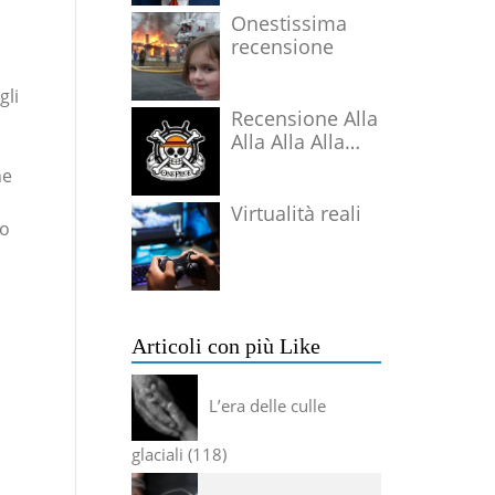
Onestissima
recensione
gli
Recensione Alla
Alla Alla Alla
Alla Alla Alla
he
Virtualità reali
go
Articoli con più Like
L’era delle culle
glaciali
118