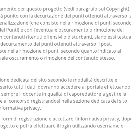
itamente per questo progetto (vedi paragrafo sul Copyright) 
rà punito con la decurtazione dei punti ottenuti attraverso l
penalizzazione (che consiste nella rimozione di punti second
dei Punti) e con l’eventuale oscuramento o rimozione del
contenuti ritenuti offensivi o disturbanti, siano essi testual
il decurtamento dei punti ottenuti attraverso il post,
iste nella rimozione di punti secondo quanto indicato al
ntuale oscuramento o rimozione del contenuto stesso.
zione dedicata del sito secondo le modalità descritte e
erito tutti i dati, dovranno accedere al portale effettuando 
i sempre il docente in qualità di caporedattore a gestire la
e al concorso registrandosi nella sezione dedicata del sito
nformativa privacy.
l form di registrazione e accettare l’informativa privacy, dop
progetto e potrà effettuare il login utilizzando username e