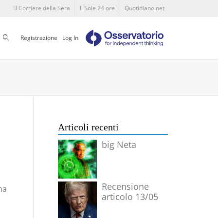
Il Corriere della Sera
Il Sole 24 ore
Quotidiano.net
Cerca
Registrazione
Log In
Articoli recenti
big Neta
Recensione
na
articolo 13/05