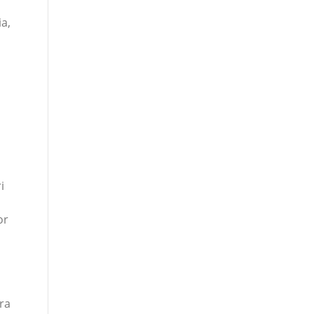
ia,
i
or
ra