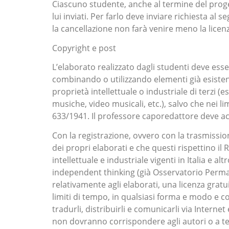
Ciascuno studente, anche al termine del progett
lui inviati. Per farlo deve inviare richiesta al
la cancellazione non farà venire meno la licen
Copyright e post
L’elaborato realizzato dagli studenti deve e
combinando o utilizzando elementi già esistenti
proprietà intellettuale o industriale di terzi (e
musiche, video musicali, etc.), salvo che nei lim
633/1941. Il professore caporedattore deve ac
Con la registrazione, ovvero con la trasmissio
dei propri elaborati e che questi rispettino i
intellettuale e industriale vigenti in Italia e a
independent thinking (già Osservatorio Permane
relativamente agli elaborati, una licenza gratui
limiti di tempo, in qualsiasi forma e modo e con
tradurli, distribuirli e comunicarli via Internet 
non dovranno corrispondere agli autori o a t