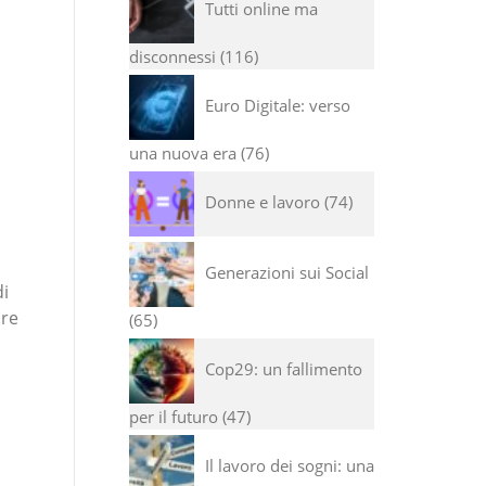
Tutti online ma
disconnessi
116
Euro Digitale: verso
una nuova era
76
Donne e lavoro
74
Generazioni sui Social
di
are
65
Cop29: un fallimento
per il futuro
47
Il lavoro dei sogni: una