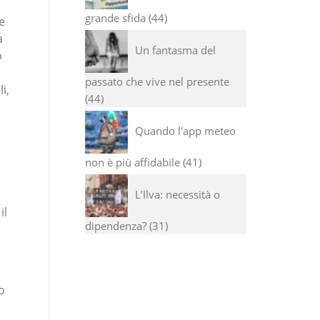
grande sfida
44
e
a
Un fantasma del
o
passato che vive nel presente
i,
44
Quando l'app meteo
non è più affidabile
41
L’Ilva: necessità o
il
dipendenza?
31
o