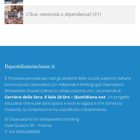
L’Ilva: necessità o dipendenza?
31
Ilquotidianoinclasse.it
È l’iniziativa pensata per tutti gli studenti delle scuole superiori italiane
promossa da
Osservatorio for independent thinking
(già
Osservatorio
Permanente Giovani-Editori
) in collaborazione con i siti internet di
Corriere della Sera
,
Il Sole 24 Ore
e
Quotidiano.net
. Un progetto
educativo che vuole dare spazio e voce ai ragazzi e che stimola la
creatività, la competizione ma soprattutto il divertimento.
©
Osservatorio for independent thinking
Viale Guidoni 95 – Firenze
P. IVA 05054380489