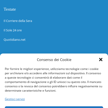
Testate
Il Corriere della Sera
Il Sole 24 ore
Quotidiano.net
Informazioni
Consenso dei Cookie
Regolamento
Per fornire le migliori esperienze, utilizziamo tecnologie come i cookie
per archiviare e/o accedere alle informazioni sul dispositivo. Il consenso
Help desk
a queste tecnologie ci consentirà di elaborare dati come il
comportamento di navigazione o gli ID univoci su questo sito. Il mancato
Guida rapida
consenso o la revoca del consenso potrebbero influire negativamente su
determinate caratteristiche e funzioni.
Richiesta di inserimento nuova scuola
Gestisci servizi
adesioni@osservatorionline.it