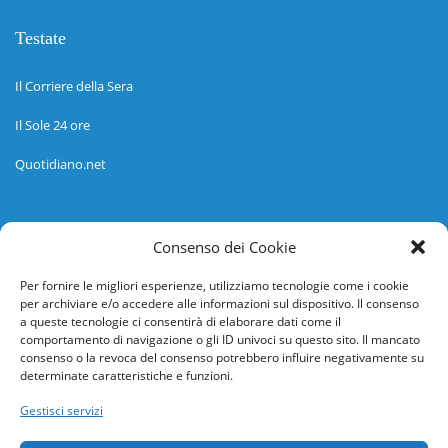
Testate
Il Corriere della Sera
Il Sole 24 ore
Quotidiano.net
Informazioni
Consenso dei Cookie
Regolamento
Per fornire le migliori esperienze, utilizziamo tecnologie come i cookie
per archiviare e/o accedere alle informazioni sul dispositivo. Il consenso
Help desk
a queste tecnologie ci consentirà di elaborare dati come il
comportamento di navigazione o gli ID univoci su questo sito. Il mancato
Guida rapida
consenso o la revoca del consenso potrebbero influire negativamente su
determinate caratteristiche e funzioni.
Richiesta di inserimento nuova scuola
Gestisci servizi
adesioni@osservatorionline.it