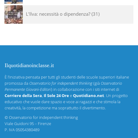
L’Ilva: necessità o dipendenza?
31
Ilquotidianoinclasse.it
È l’iniziativa pensata per tutti gli studenti delle scuole superiori italiane
promossa da
Osservatorio for independent thinking
(già
Osservatorio
Permanente Giovani-Editori
) in collaborazione con i siti internet di
Corriere della Sera
,
Il Sole 24 Ore
e
Quotidiano.net
. Un progetto
educativo che vuole dare spazio e voce ai ragazzi e che stimola la
creatività, la competizione ma soprattutto il divertimento.
©
Osservatorio for independent thinking
Viale Guidoni 95 – Firenze
P. IVA 05054380489